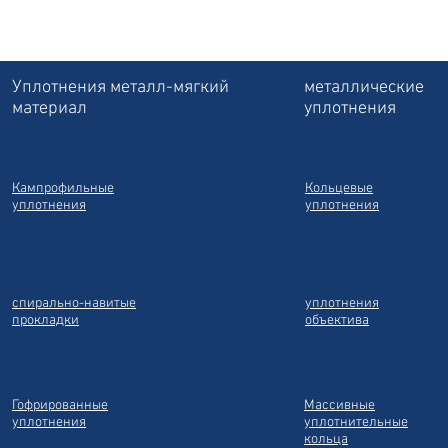
Уплотнения металл-мягкий
металлические
материал
уплотнения
Кампрофильные
Кольцевые
уплотнения
уплотнения
спирально-навитые
уплотнения
прокладки
объектива
Гофрированные
Массивные
уплотнения
уплотнительные
кольца