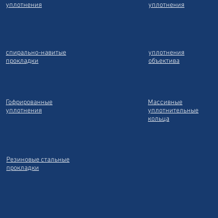
уплотнения
уплотнения
спирально-навитые
уплотнения
прокладки
объектива
Гофрированные
Массивные
уплотнения
уплотнительные
кольца
Резиновые стальные
прокладки