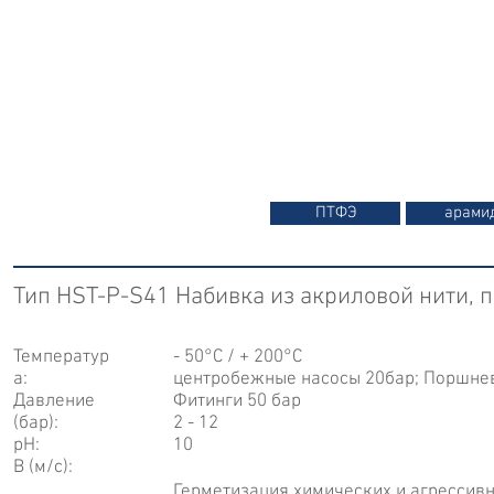
ПТФЭ
арами
Тип HST-P-S41 Набивка из акриловой нити, 
Температур
- 50°С / + 200°С
а:
центробежные насосы 20бар; Поршнев
Давление
Фитинги 50 бар
(бар):
2 - 12
рН:
10
В (м/с):
Герметизация химических и агрессивных