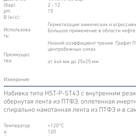
(бар):
2 - 12
рН:
15
В (м/с):
Герметизация химических и агрессивны
Использова
Большое применение в области нефт
ть:
Низкий коэффициент трения Графит П
центробежных силах.
Преимущес
тва:
от 4x4 мм до 25x25 мм
Измерение:
Набивка типа HST-P-ST43 с внутренним рез
обернутая лента из ПТФЭ, оплетенная инер
спирально намотанная лента из ПТФЭ и в с
Температур
+120°С
а:
120